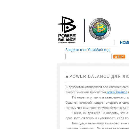
HOM
Введите ваш YottaMark код:
POWER BALANCE ДЛЯ Л
С возрастом становится всё сложнее быть
энергетическим браслетом
power balance
в
По мере того, как мы становимся ст
браслет, который придает энергию и сил
потому что вам просто нужно будет куда-т
Также, ни для кого не новость, что
просыпаться легко, и чувствовать себя пр
Благодаря отличному самочувствию и
спортом, например. Ведь даже незначите