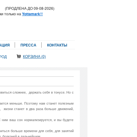
!
(ПРОДЛЕНА ДО 09-08-2026)
ки только на
Yottamark
!!!
АЦИЯ
ПРЕССА
КОНТАКТЫ
КОРЗИНА (0)
РОД
овиться сложнее, держать себя в тонусе. Но с
игается меньше. Поэтому нам станет полезным
е, жизни станет в два раза больше движений,
 С ним ваш сон нормализируется, и вы будете
виться больше времени для себя, для занятий
я болезней в дальнейшем.