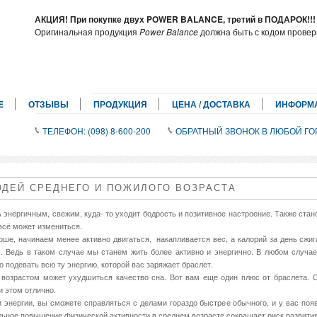
АКЦИЯ! При покупке двух POWER BALANCE, третий в ПОДАРОК!!
Оригинальная продукция
Power Balance
должна быть с кодом провер
E
ОТЗЫВЫ
ПРОДУКЦИЯ
ЦЕНА / ДОСТАВКА
ИНФОРМ
ТЕЛЕФОН: (098) 8-600-200
ОБРАТНЫЙ ЗВОНОК В ЛЮБОЙ ГО
ЮДЕЙ СРЕДНЕГО И ПОЖИЛОГО ВОЗРАСТА
 энергичным, свежим, куда- то уходит бодрость и позитивное настроение. Также стан
сё может измениться.
арше, начинаем менее активно двигаться, накапливается вес, а калорий за день сж
у. Ведь в таком случае мы станем жить более активно и энергично. В любом случа
о подевать всю ту энергию, которой вас заряжает браслет.
 с возрастом может ухудшиться качество сна. Вот вам еще один плюс от браслета.
и этом отлично.
 энергии, вы сможете справляться с делами гораздо быстрее обычного, и у вас поя
льное повышение физической активности в среднем возрасте сокращает риск развити