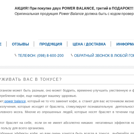
АКЦИЯ! При покупке двух POWER BALANCE, третий в ПОДАРОК!!
Оригинальная продукция
Power Balance
должна быть с кодом провер
E
ОТЗЫВЫ
ПРОДУКЦИЯ
ЦЕНА / ДОСТАВКА
ИНФОРМ
ТЕЛЕФОН: (098) 8-600-200
ОБРАТНЫЙ ЗВОНОК В ЛЮБОЙ ГО
ЖИВАТЬ ВАС В ТОНУСЕ?
организм может быть разным, оно может бодрить, временно улучшить умственную и 
потребление кофе, еще навредит вашему здоровью.
лет
power balance
, который не то что заменит кофе, а станет для вас источником жизне
излучения, которые исходят от браслета, стимулируют познавательную деятельнос
овного мозга. Многие из опрошенных людей, которые носят браслет в течении год
тот браслет на себе, если он не имеет абсолютно никаких негативных эффектов на 
, пользу для всего организма.
обочные эффекты кофе, но вам очень хочется быть всегда в тонусе, выбирайте для