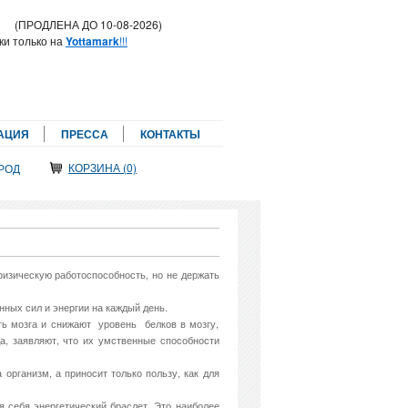
!
(ПРОДЛЕНА ДО 10-08-2026)
ки только на
Yottamark
!!!
АЦИЯ
ПРЕССА
КОНТАКТЫ
КОРЗИНА (0)
РОД
физическую работоспособность, но не держать
нных сил и энергии на каждый день.
ть мозга и снижают уровень белков в мозгу,
а, заявляют, что их умственные способности
организм, а приносит только пользу, как для
 себя энергетический браслет. Это наиболее