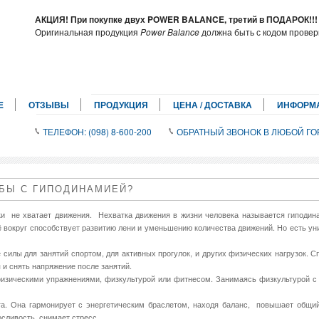
АКЦИЯ! При покупке двух POWER BALANCE, третий в ПОДАРОК!!
Оригинальная продукция
Power Balance
должна быть с кодом провер
E
ОТЗЫВЫ
ПРОДУКЦИЯ
ЦЕНА / ДОСТАВКА
ИНФОРМ
ТЕЛЕФОН: (098) 8-600-200
ОБРАТНЫЙ ЗВОНОК В ЛЮБОЙ ГО
ЬБЫ С ГИПОДИНАМИЕЙ?
 не хватает движения. Нехватка движения в жизни человека называется гиподина
ё вокруг способствует развитию лени и уменьшению количества движений. Но есть у
 силы для занятий спортом, для активных прогулок, и других физических нагрузок. С
 и снять напряжение после занятий.
зическими упражнениями, физкультурой или фитнесом. Занимаясь физкультурой с 
га. Она гармонирует с энергетическим браслетом, находя баланс, повышает общий
сливость, снимает стресс.