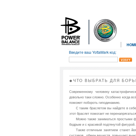
HOM
Введите ваш YottaMark код:
ЧТО ВЫБРАТЬ ДЛЯ БОР
Современному человеку катастрофически
довольно таки сложно. Особенно когда вс
поможет побороть гиподинамию.
С таким браслетом вы найдете в себе
этот браслет помогает не перенапрягаться
Можно также заниматься простыми фи
бодрым и с красивой подтянутой фигурой.
Также отличным занятием станет йо
суставов, обмен веществ, повышает выно